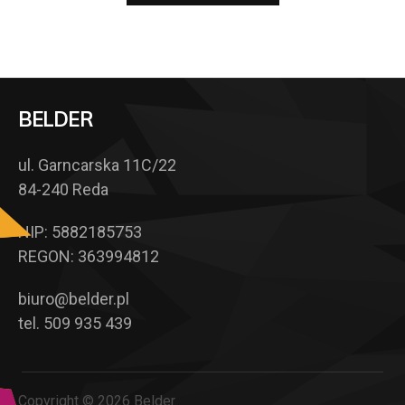
BELDER
ul. Garncarska 11C/22
84-240 Reda
NIP: 5882185753
REGON: 363994812
biuro@belder.pl
tel. 509 935 439
Copyright © 2026 Belder