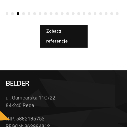
Zobacz
referencje
BELDER
ul. Garncarska 11C/22
84-240 Reda
NIP: 5882185753
REGON: 363994812