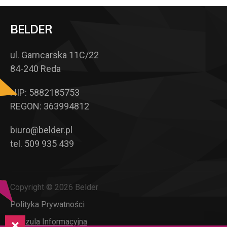
BELDER
ul. Garncarska 11C/22
84-240 Reda
NIP: 5882185753
REGON: 363994812
biuro@belder.pl
tel. 509 935 439
Copyright © 2026 Belder
Polityka Prywatności
Klauzula Informacyjna