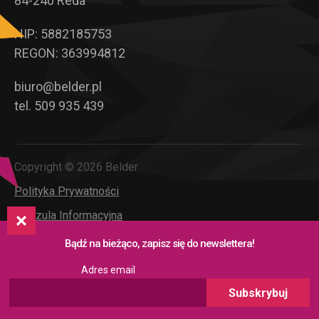
84-240 Reda
NIP: 5882185753
REGON: 363994812
biuro@belder.pl
tel. 509 935 439
Copyright © 2026 Belder
Polityka Prywatności
Klauzula Informacyjna
Bądź na bieżąco, zapisz się do newslettera!
Realizacja:
Adres email
Strony internetowe - NOVEO