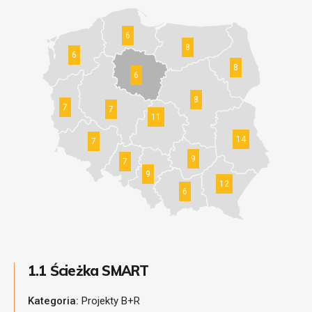
6
8
6
8
6
8
7
7
11
14
7
9
7
9
12
6
1.1 Ścieżka SMART
Kategoria:
Projekty B+R