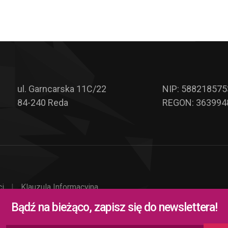
ul. Garncarska 11C/22
NIP: 588218575
84-240 Reda
REGON: 363994
ci
|
Klauzula Informacyjna
Bądź na bieżąco, zapisz się do newslettera!