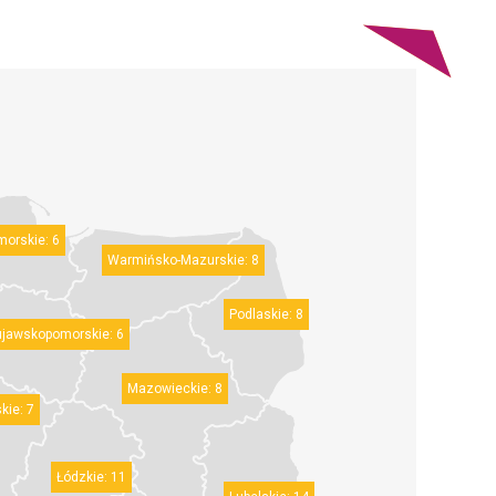
morskie:
6
Warmińsko-Mazurskie:
8
Podlaskie:
8
ujawskopomorskie:
6
Mazowieckie:
8
kie:
7
Łódzkie:
11