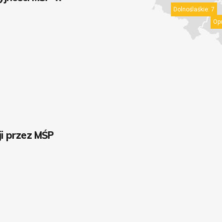
Dolnoślaśkie:
7
Opo
ji przez MŚP