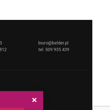
3
biuro@belder.pl
812
tel. 509 935 439