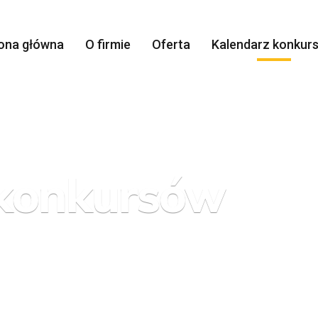
ona główna
O firmie
Oferta
Kalendarz konkur
 konkursów
ckie