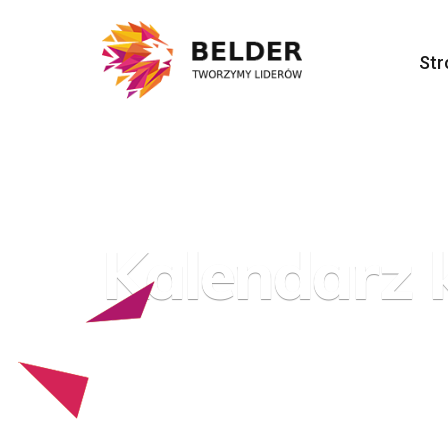
Str
Kalendarz
Strona główna
/
Konkursy
/
Podkarpa