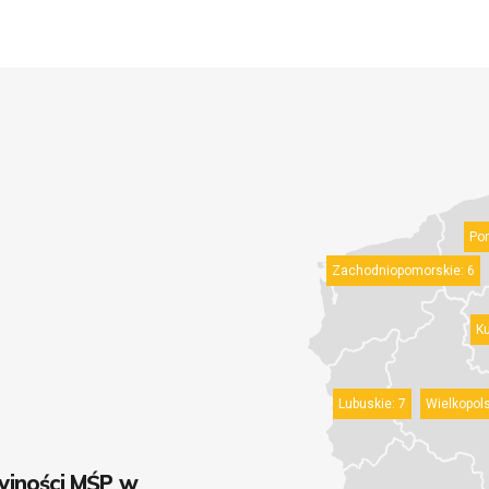
Po
Zachodniopomorskie:
6
K
Lubuskie:
7
Wielkopols
yjności MŚP w