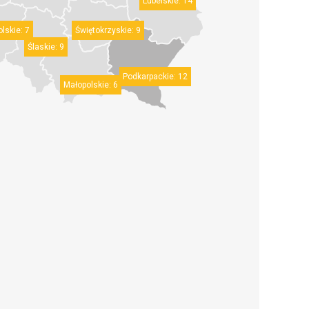
Lubelskie:
14
lskie:
7
Świętokrzyskie:
9
Ślaskie:
9
Podkarpackie:
12
Małopolskie:
6