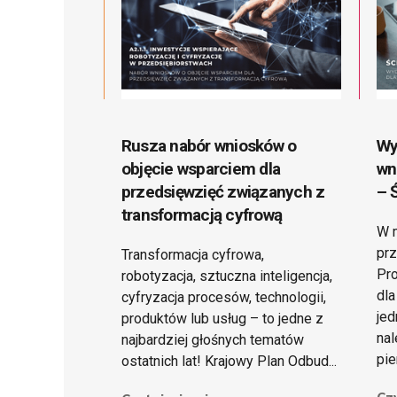
Rusza nabór wniosków o
Wy
objęcie wsparciem dla
wn
przedsięwzięć związanych z
– 
transformacją cyfrową
W m
prz
Transformacja cyfrowa,
Pro
robotyzacja, sztuczna inteligencja,
dla
cyfryzacja procesów, technologii,
jed
produktów lub usług – to jedne z
nal
najbardziej głośnych tematów
pie
ostatnich lat! Krajowy Plan Odbud...