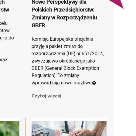
ch
Nowe Perspektywy dla
orstw
Polskich Przedsiębiorstw:
Zmiany w Rozporządzeniu
celu
GBER
iotów
c je do
Komisja Europejska oficjalnie
przyjęła pakiet zmian do
rozporządzenia (UE) nr 651/2014,
oraz
zwyczajowo określanego jako
.
GBER (General Block Exemption
Regulation). Te zmiany
wprowadzają nowe możliwo�...
Czytaj więcej