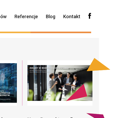
sów
Referencje
Blog
Kontakt
two
Pożyczki unijne