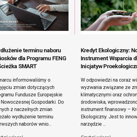
dłużenie terminu naboru
Kredyt Ekologiczny: N
iosków dla Programu FENG
Instrument Wsparcia d
Ścieżka SMART
Inicjatyw Proekologic
arcu informowaliśmy o
W odpowiedzi na coraz w
yjęciu zmian dotyczących
wyzwania związane ze z
gramu Fundusze Europejskie
klimatycznymi oraz ochro
 Nowoczesnej Gospodarki. Do
środowiska, wprowadzon
nych z naczelnych zmian
instrument finansowy – Kr
eżało wydłużenie terminu
Ekologiczny. Jest to inno
rwszych naborów wnio...
narzędzie ...