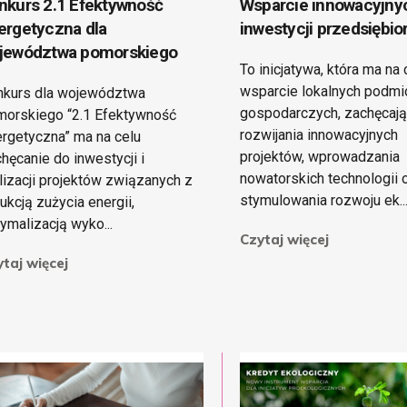
nkurs 2.1 Efektywność
Wsparcie innowacyjny
ergetyczna dla
inwestycji przedsiębi
jewództwa pomorskiego
To inicjatywa, która ma na 
wsparcie lokalnych podm
nkurs dla województwa
gospodarczych, zachęcają
orskiego “2.1 Efektywność
rozwijania innowacyjnych
rgetyczna” ma na celu
projektów, wprowadzania
hęcanie do inwestycji i
nowatorskich technologii 
lizacji projektów związanych z
stymulowania rozwoju ek..
ukcją zużycia energii,
ymalizacją wyko...
Czytaj więcej
taj więcej