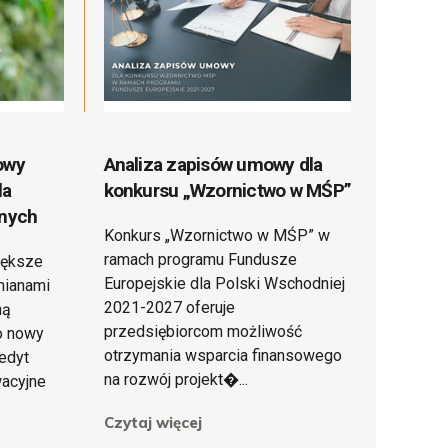
owy
Analiza zapisów umowy dla
la
konkursu „Wzornictwo w MŚP”
znych
Konkurs „Wzornictwo w MŚP” w
ramach programu Fundusze
iększe
Europejskie dla Polski Wschodniej
mianami
2021-2027 oferuje
ną
przedsiębiorcom możliwość
o nowy
otrzymania wsparcia finansowego
edyt
na rozwój projekt�...
wacyjne
Czytaj więcej