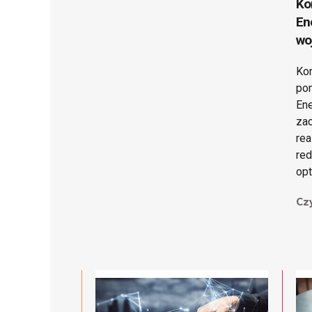
Ko
En
wo
Ko
pom
Ene
zac
rea
red
opt
Czy